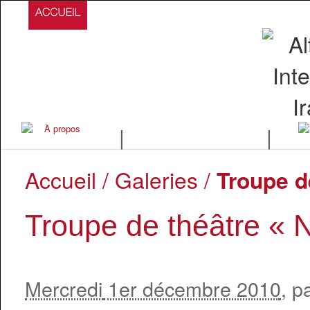
|
|
Accueil
/
Galeries
/
Troupe d
Troupe de théâtre « N
Mercredi
1er décembre 2010
, p