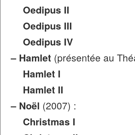
Oedipus II
Oedipus III
Oedipus IV
–
Hamlet
(présentée au Théâ
Hamlet I
Hamlet II
–
Noël
(2007) :
Christmas I